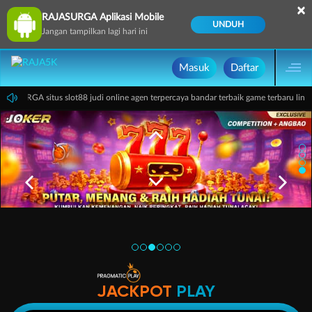
×
RAJASURGA Aplikasi Mobile
UNDUH
Jangan tampilkan lagi hari ini
Masuk
Daftar
AJASURGA situs slot88 judi online agen terpercaya bandar terbaik game terbaru link 
JACKPOT
PLAY