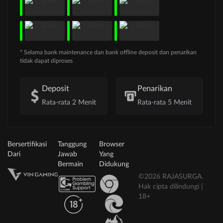
* Selama bank maintenance dan bank offline deposit dan penarikan
tidak dapat diproses
Deposit
Penarikan
Rata-rata 2 Menit
Rata-rata 5 Menit
Bersertifikasi
Tanggung
Browser
Dari
Jawab
Yang
Bermain
Didukung
©2026 RAJASURGA.
Hak cipta dilindungi |
18+