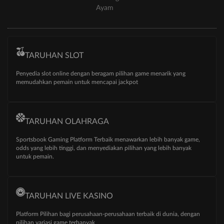
Ayam
TARUHAN SLOT
Penyedia slot online dengan beragam pilihan game menarik yang
memudahkan pemain untuk mencapai jackpot
TARUHAN OLAHRAGA
Sportsbook Gaming Platform Terbaik menawarkan lebih banyak game,
odds yang lebih tinggi, dan menyediakan pilihan yang lebih banyak
untuk pemain.
TARUHAN LIVE KASINO
Platform Pilihan bagi perusahaan-perusahaan terbaik di dunia, dengan
pilihan variasi game terbanyak