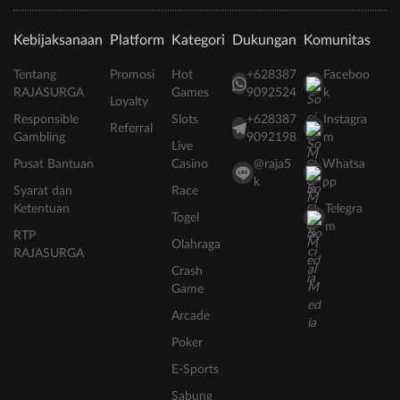
Kebijaksanaan
Platform
Kategori
Dukungan
Komunitas
Tentang
Promosi
Hot
+628387
Faceboo
RAJASURGA
Games
9092524
k
Loyalty
Responsible
Slots
+628387
Instagra
Referral
Gambling
9092198
m
Live
Pusat Bantuan
Casino
@raja5
Whatsa
k
pp
Syarat dan
Race
Ketentuan
Telegra
Togel
m
RTP
Olahraga
RAJASURGA
Crash
Game
Arcade
Poker
E-Sports
Sabung