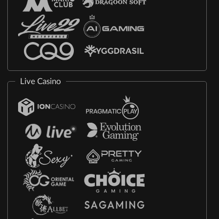
Live Casino