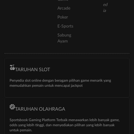
Arcade
Poker
E-Sports
Sabung
Ayam
TARUHAN SLOT
Penyedia slot online dengan beragam pilihan game menarik yang
memudahkan pemain untuk mencapai jackpot
TARUHAN OLAHRAGA
Sportsbook Gaming Platform Terbaik menawarkan lebih banyak game,
odds yang lebih tinggi, dan menyediakan pilihan yang lebih banyak
untuk pemain.