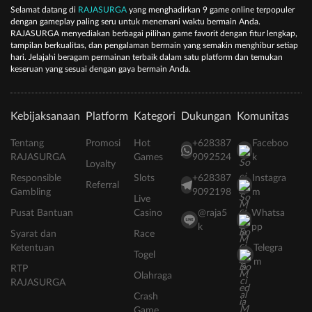
Selamat datang di
RAJASURGA
yang menghadirkan 9 game online terpopuler
dengan gameplay paling seru untuk menemani waktu bermain Anda.
RAJASURGA menyediakan berbagai pilihan game favorit dengan fitur lengkap,
tampilan berkualitas, dan pengalaman bermain yang semakin menghibur setiap
hari. Jelajahi beragam permainan terbaik dalam satu platform dan temukan
keseruan yang sesuai dengan gaya bermain Anda.
Kebijaksanaan
Platform
Kategori
Dukungan
Komunitas
Tentang
Promosi
Hot
+628387
Faceboo
RAJASURGA
Games
9092524
k
Loyalty
Responsible
Slots
+628387
Instagra
Referral
Gambling
9092198
m
Live
Pusat Bantuan
Casino
@raja5
Whatsa
k
pp
Syarat dan
Race
Ketentuan
Telegra
Togel
m
RTP
Olahraga
RAJASURGA
Crash
Game