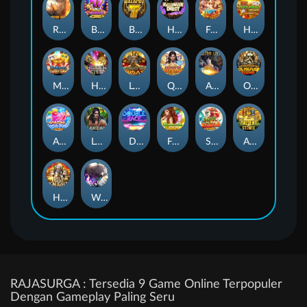
Rhino King
Bonanza Coins
Big Sevens Jackpot
Halloween Ghost
Fury Fighters
Hit Mahjong Wins
Mahjong Super Wins
Hidden City
Legacy of Midas
Quests of Olympus
Astro Luck
Olympus Legend
Amazing Soda Rush
Legend of Tarzan
Double Race
Fantastic Faries
Santa in the Summer
Ancient Stones
Holy Knight
Wolf Begins
RAJASURGA : Tersedia 9 Game Online Terpopuler
Dengan Gameplay Paling Seru