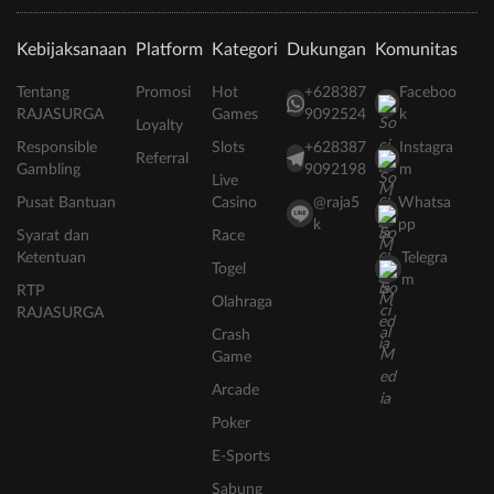
Kebijaksanaan
Platform
Kategori
Dukungan
Komunitas
Tentang
Promosi
Hot
+628387
Faceboo
RAJASURGA
Games
9092524
k
Loyalty
Responsible
Slots
+628387
Instagra
Referral
Gambling
9092198
m
Live
Pusat Bantuan
Casino
@raja5
Whatsa
k
pp
Syarat dan
Race
Ketentuan
Telegra
Togel
m
RTP
Olahraga
RAJASURGA
Crash
Game
Arcade
Poker
E-Sports
Sabung