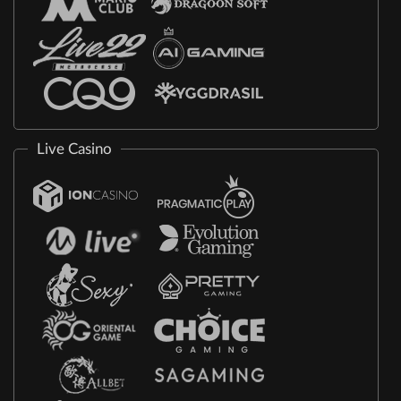
Live Casino