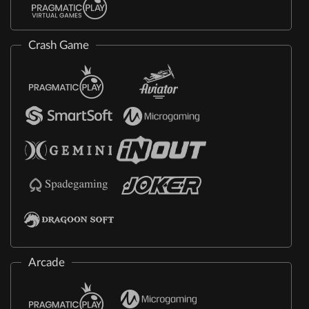
Crash Game
Arcade