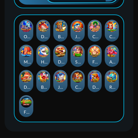
Ocean King Jackpot
Dragon Fortune
Boom Legend
Jackpot Fishing 2
Circus Jackpot
Crazy Hunter
Mega Fishing
Happy Fishing
Dinosaur Tycoon II
Secret Treasure
Fortune King Jackpot
All-star Fishing
Dinosaur Tycoon
Bombing Fishing
Jackpot Fishing
Crazy Hunter 2
Dragon Treasure
Royal Fishing
FORTUNE ZOMBIE