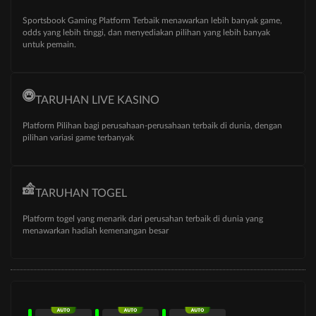
Sportsbook Gaming Platform Terbaik menawarkan lebih banyak game,
odds yang lebih tinggi, dan menyediakan pilihan yang lebih banyak
untuk pemain.
TARUHAN LIVE KASINO
Platform Pilihan bagi perusahaan-perusahaan terbaik di dunia, dengan
pilihan variasi game terbanyak
TARUHAN TOGEL
Platform togel yang menarik dari perusahan terbaik di dunia yang
menawarkan hadiah kemenangan besar