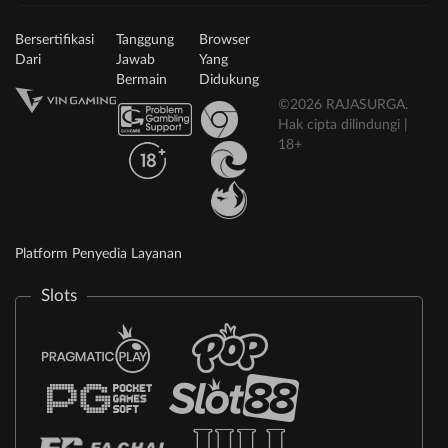
Bersertifikasi
Tanggung
Browser
Dari
Jawab
Yang
Bermain
Didukung
©2026 RAJASURGA.
Hak cipta dilindungi |
18+
Platform Penyedia Layanan
Slots