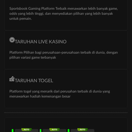
Sportsbook Gaming Platform Terbaik menawarkan lebih banyak game,
odds yang lebih tinggi, dan menyediakan pilihan yang lebih banyak
untuk pemain.
TARUHAN LIVE KASINO
Platform Pilihan bagi perusahaan-perusahaan terbaik di dunia, dengan
pilihan variasi game terbanyak
TARUHAN TOGEL
Platform togel yang menarik dari perusahan terbaik di dunia yang
menawarkan hadiah kemenangan besar