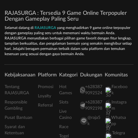
RAJASURGA : Tersedia 9 Game Online Terpopuler
Dengan Gameplay Paling Seru
Selamat datang di
RAJASURGA
yang menghadirkan 9 game online terpopuler
dengan gameplay paling seru untuk menemani waktu bermain Anda.
RAJASURGA menyediakan berbagai pilihan game favorit dengan fitur lengkap,
tampilan berkualitas, dan pengalaman bermain yang semakin menghibur setiap
hari. Jelajahi beragam permainan terbaik dalam satu platform dan temukan
keseruan yang sesuai dengan gaya bermain Anda.
Kebijaksanaan
Platform
Kategori
Dukungan
Komunitas
Tentang
Promosi
Hot
+628387
Faceboo
RAJASURGA
Games
9092524
k
Loyalty
Responsible
Slots
+628387
Instagra
Referral
Gambling
9092198
m
Live
Pusat Bantuan
Casino
@raja5
Whatsa
k
pp
Syarat dan
Race
Ketentuan
Telegra
Togel