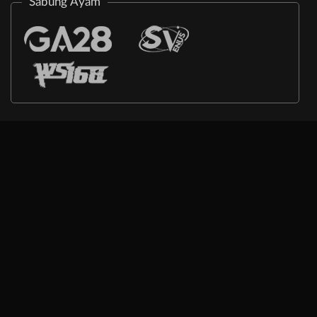
Sabung Ayam