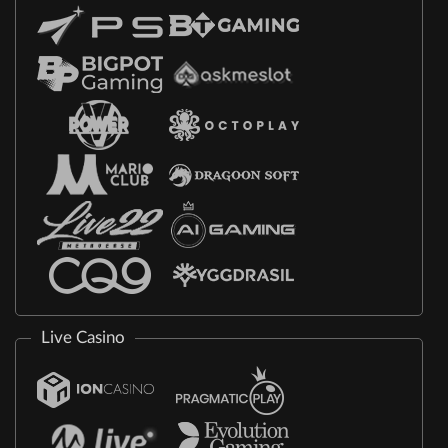
Live Casino