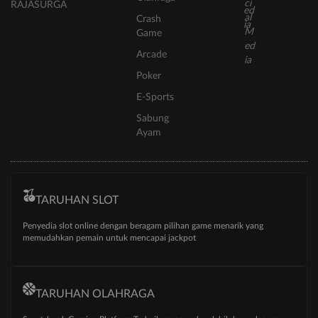
RAJASURGA
Crash
Game
Arcade
Poker
E-Sports
Sabung
Ayam
TARUHAN SLOT
Penyedia slot online dengan beragam pilihan game menarik yang
memudahkan pemain untuk mencapai jackpot
TARUHAN OLAHRAGA