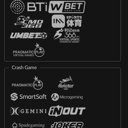
Crash Game