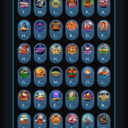
77 FORTUNE
Magic Wheel
Little Farm
Venice Mask
PIRATE LEGEND
Alice Wonderland
House of Dog
Club Party
Insect Temple
Rio Carnival
Daruma Block
Fairy of Riches
Hawaiian Totem
Fruity Jester
Honey Bee Bee
Lucky Snake
Hip Hop Penguin
Alien Hive
Goblin Slayer
FORTUNE DRUM
MAYAN TEMPLE
FIRE KINGDOM
OCEAN ADVENTURE
LUCKY BEASTS
SUSHI BONANZA
EGGY BUNNIES
EMONJI
LUCKY PET
TUTTI FRUTTI
BONUS BEAR