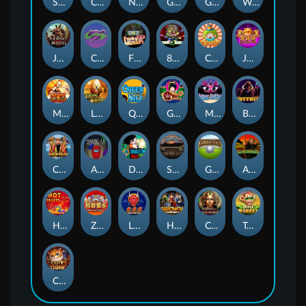
SHIBA VILLAGE
CHRISTMAS GIFT
NEZHA DEMON REBORN
GOLDEN LOTUS
GOD LIST
WAR SAINT
JOURNEY WEST
CRAZY 7
FUNKEY MONKEY
8 BALL SLOTS
CIRCUS
JIN QIAN WA
MIGHTY SPARTAN
LION KING
QUEEN OF THE NILE
GEISHA
MISS KITTY
BUFFALO
CHOY SUN DOA
AMONG US
DRAGON BALL
SILVER BULLET
GOLDEN TOUR
ARCHER
HOT FRUITS 20
ZHAO CAI TONG ZHI
LONG LONG LONG
Halloween Fortune
CAT QUEEN
Triple Monkey
CUTE TIGER