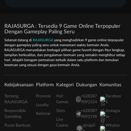
RAJASURGA : Tersedia 9 Game Online Terpopuler
Dengan Gameplay Paling Seru
Selamat datang di
RAJASURGA
yang menghadirkan 9 game online terpopuler
dengan gameplay paling seru untuk menemani waktu bermain Anda.
RAJASURGA menyediakan berbagai pilihan game favorit dengan fitur lengkap,
tampilan berkualitas, dan pengalaman bermain yang semakin menghibur setiap
hari. Jelajahi beragam permainan terbaik dalam satu platform dan temukan
keseruan yang sesuai dengan gaya bermain Anda.
Kebijaksanaan
Platform
Kategori
Dukungan
Komunitas
Tentang
Promosi
Hot
+628387
Faceboo
RAJASURGA
Games
9092524
k
Loyalty
Responsible
Slots
+628387
Instagra
Referral
Gambling
9092198
m
Live
Pusat Bantuan
Casino
@raja5
Whatsa