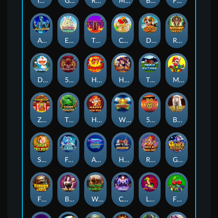
ICELAND
GOD OF WEALTH
Red Chilli
MARIO GOLF
BOY KING
FORTUNE DRAGON 88
Aladdin Wishes
EASTER BUNNY
TIKI TORCH
CANDY CRUSH
DOG FORTUNE
Rising Maya
Doraemon
50 DRAGONS
HELL HOT 100
HALLOWIN
TRIPLE TWISTER
MARIO AND FRIENDS
ZHAO CAI JIN BAO
TWIN DRAGON
HAPPY NEW YEAR
WORLD CUP FRENZY
50 LIONS
BAI SHI
SUSHI DELIGHT
Frozen Joker
AROWANAS LUCK
HIGHWAY KING
RICH AND WEALTHY
Genies Blessing
FORTUNE LIONS
BOBA BOBA
WATER MARGIN
Celestial Goddess
LUCKY JOKER 5
FUNTASTIC FRUIT