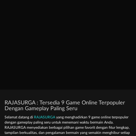
RAJASURGA : Tersedia 9 Game Online Terpopuler
Dengan Gameplay Paling Seru
Selamat datang di
RAJASURGA
yang menghadirkan 9 game online terpopuler
dengan gameplay paling seru untuk menemani waktu bermain Anda.
RAJASURGA menyediakan berbagai pilihan game favorit dengan fitur lengkap,
tampilan berkualitas, dan pengalaman bermain yang semakin menghibur setiap