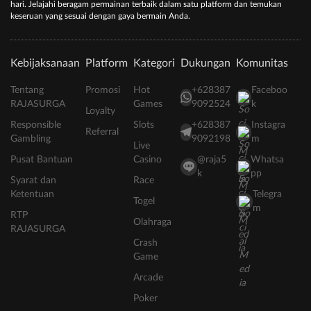
hari. Jelajahi beragam permainan terbaik dalam satu platform dan temukan
keseruan yang sesuai dengan gaya bermain Anda.
Kebijaksanaan
Platform
Kategori
Dukungan
Komunitas
Tentang
Promosi
Hot
+628387
Faceboo
RAJASURGA
Games
9092524
k
Loyalty
Responsible
Slots
+628387
Instagra
Referral
Gambling
9092198
m
Live
Pusat Bantuan
Casino
@raja5
Whatsa
k
pp
Syarat dan
Race
Ketentuan
Telegra
Togel
m
RTP
Olahraga
RAJASURGA
Crash
Game
Arcade
Poker