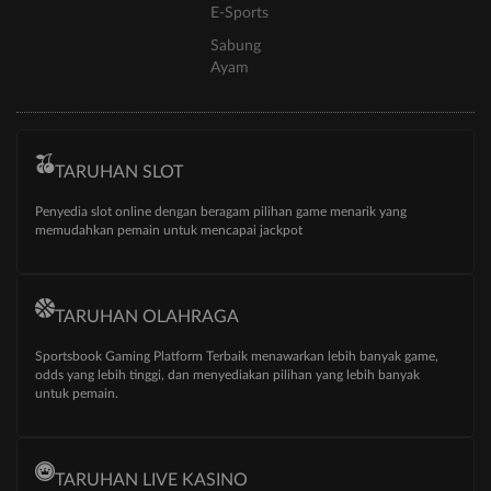
E-Sports
Sabung
Ayam
TARUHAN SLOT
Penyedia slot online dengan beragam pilihan game menarik yang
memudahkan pemain untuk mencapai jackpot
TARUHAN OLAHRAGA
Sportsbook Gaming Platform Terbaik menawarkan lebih banyak game,
odds yang lebih tinggi, dan menyediakan pilihan yang lebih banyak
untuk pemain.
TARUHAN LIVE KASINO