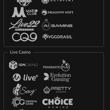
Live Casino