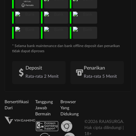
* Selama bank maintenance dan bank offline deposit dan penarikan
tidak dapat diproses
Deposit
Penarikan
Rata-rata 2 Menit
Rata-rata 5 Menit
Bersertifikasi
Tanggung
Browser
Dari
Jawab
Yang
Bermain
Didukung
©2026 RAJASURGA.
Hak cipta dilindungi |
18+