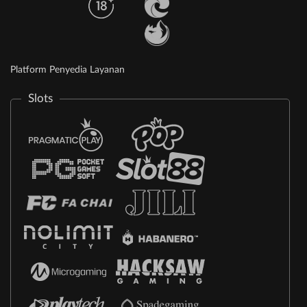
Platform Penyedia Layanan
Slots