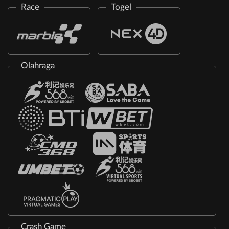
Race
Togel
Olahraga
Crash Game