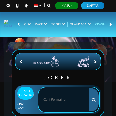
MASUK
DAFTAR
S
LIVE CASINO
RACE
TOGEL
OLAHRAGA
CRASH GAME
JOKER
SEMUA
PERMAINAN
CRASH
GAME