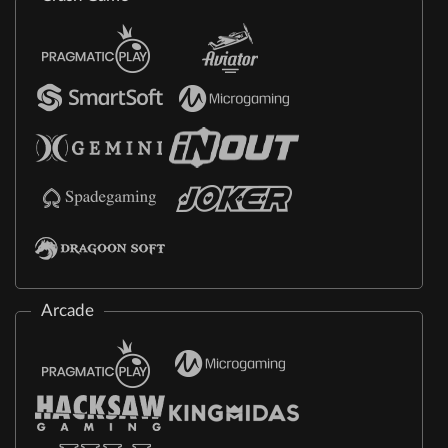
Arcade