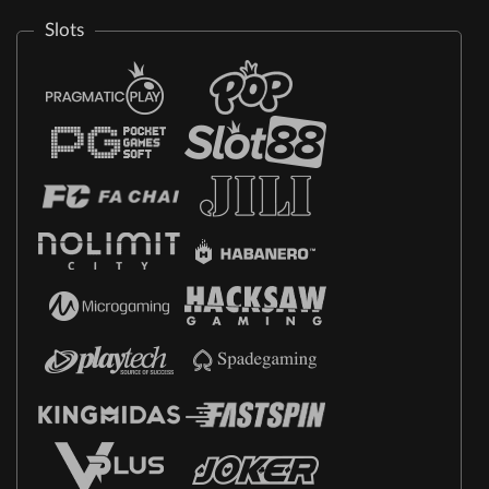
Slots