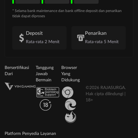
* Selama bank maintenance dan bank offline deposit dan penarikan
tidak dapat diproses
Deposit
Penarikan
Rata-rata 2 Menit
Rata-rata 5 Menit
Bersertifikasi
Tanggung
Browser
Dari
Jawab
Yang
Bermain
Didukung
©2026 RAJASURGA.
Hak cipta dilindungi |
18+
Platform Penyedia Layanan