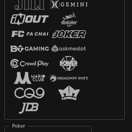
Poker