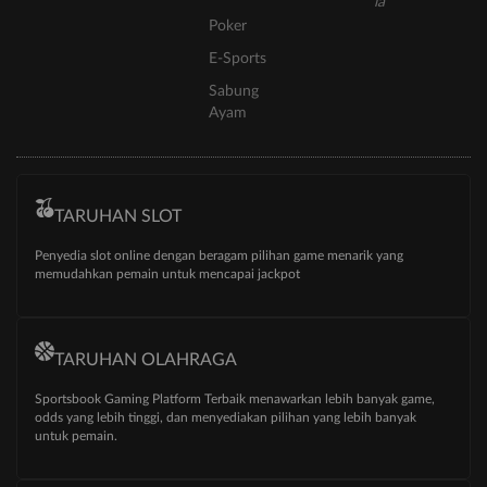
Poker
E-Sports
Sabung
Ayam
TARUHAN SLOT
Penyedia slot online dengan beragam pilihan game menarik yang
memudahkan pemain untuk mencapai jackpot
TARUHAN OLAHRAGA
Sportsbook Gaming Platform Terbaik menawarkan lebih banyak game,
odds yang lebih tinggi, dan menyediakan pilihan yang lebih banyak
untuk pemain.