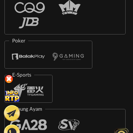
Poker
E-Sports
Sabung Ayam