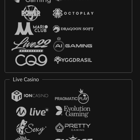
Live Casino