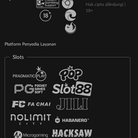
Hak cipta dilindungi |
18+
Platform Penyedia Layanan
Slots