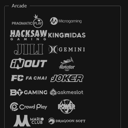
Arcade