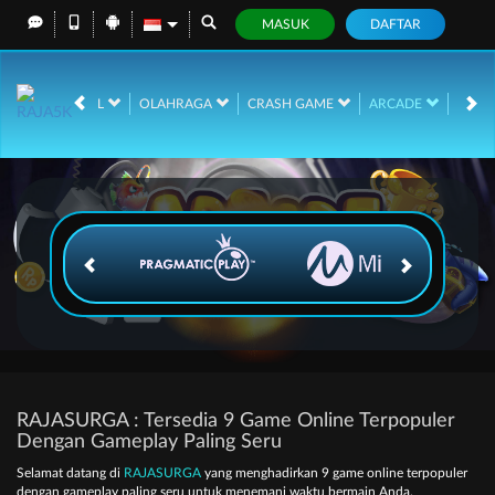
MASUK
DAFTAR
RACE
TOGEL
OLAHRAGA
CRASH GAME
ARCADE
POK
RAJASURGA : Tersedia 9 Game Online Terpopuler
Dengan Gameplay Paling Seru
Selamat datang di
RAJASURGA
yang menghadirkan 9 game online terpopuler
dengan gameplay paling seru untuk menemani waktu bermain Anda.