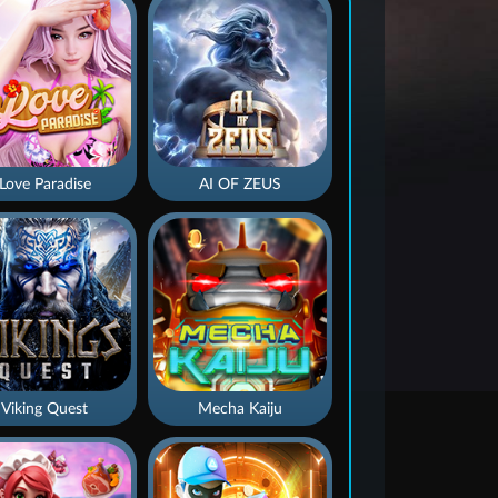
Love Paradise
AI OF ZEUS
Viking Quest
Mecha Kaiju