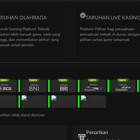
ARUHAN OLAHRAGA
TARUHAN LIVE KASIN
book Gaming Platform Terbaik
Platform Pilihan bagi perusahaan-
rkan lebih banyak game, odds yang
perusahaan terbaik di dunia, dengan
tinggi, dan menyediakan pilihan yang
pilihan variasi game terbanyak
banyak untuk pemain.
arikan tidak dapat diproses
Penarikan