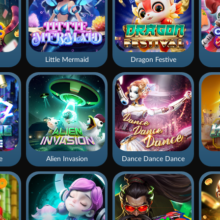
Little Mermaid
Dragon Festive
e
Alien Invasion
Dance Dance Dance