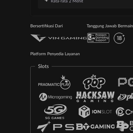
Rata-rata 2 Menit
Bersertifikasi Dari
Tanggung Jawab Bermain
Platform Penyedia Layanan
Slots