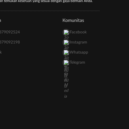
 dan temukan keseruan yang sesuai dengan gaya bermain Anda.
n
Komunitas
879092524
Facebook
879092198
Instagram
k
Whatsapp
Telegram