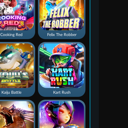
Cooking Red
Felix The Robber
Kaiju Battle
Kart Rush