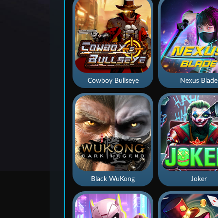
Cowboy Bullseye
Nexus Blade
Black WuKong
Joker