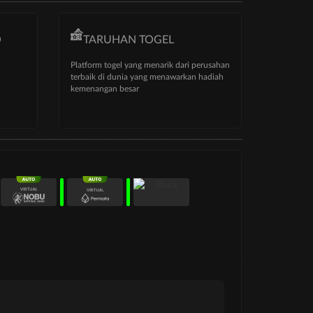
O
TARUHAN TOGEL
Platform togel yang menarik dari perusahan
terbaik di dunia yang menawarkan hadiah
kemenangan besar