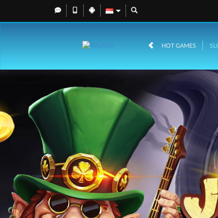
HOT GAMES
SL