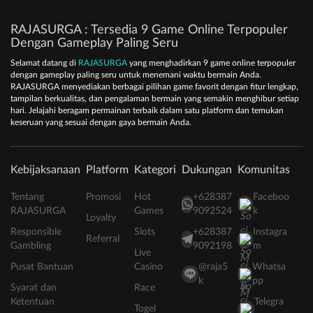
RAJASURGA : Tersedia 9 Game Online Terpopuler
Dengan Gameplay Paling Seru
Selamat datang di
RAJASURGA
yang menghadirkan 9 game online terpopuler
dengan gameplay paling seru untuk menemani waktu bermain Anda.
RAJASURGA menyediakan berbagai pilihan game favorit dengan fitur lengkap,
tampilan berkualitas, dan pengalaman bermain yang semakin menghibur setiap
hari. Jelajahi beragam permainan terbaik dalam satu platform dan temukan
keseruan yang sesuai dengan gaya bermain Anda.
Kebijaksanaan
Platform
Kategori
Dukungan
Komunitas
Tentang
Promosi
Hot
+628387
Faceboo
RAJASURGA
Games
9092524
k
Loyalty
Responsible
Slots
+628387
Instagra
Referral
Gambling
9092198
m
Live
Pusat Bantuan
Casino
@raja5
Whatsa
k
pp
Syarat dan
Race
Ketentuan
Telegra
Togel