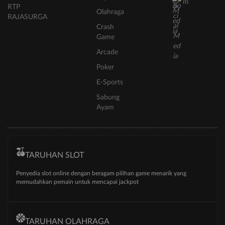
m
RTP
Olahraga
RAJASURGA
Crash
Game
Arcade
Poker
E-Sports
Sabung
Ayam
TARUHAN SLOT
Penyedia slot online dengan beragam pilihan game menarik yang
memudahkan pemain untuk mencapai jackpot
TARUHAN OLAHRAGA