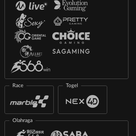
Race
Togel
Olahraga