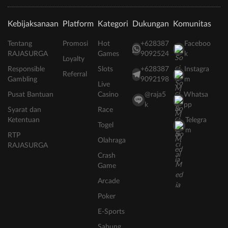
Kebijaksanaan
Platform
Kategori
Dukungan
Komunitas
Tentang
Promosi
Hot
+628387
Faceboo
RAJASURGA
Games
9092524
k
Loyalty
Responsible
Slots
+628387
Instagra
Referral
Gambling
9092198
m
Live
Pusat Bantuan
Casino
@raja5
Whatsa
k
pp
Syarat dan
Race
Ketentuan
Telegra
Togel
m
RTP
Olahraga
RAJASURGA
Crash
Game
Arcade
Poker
E-Sports
Sabung