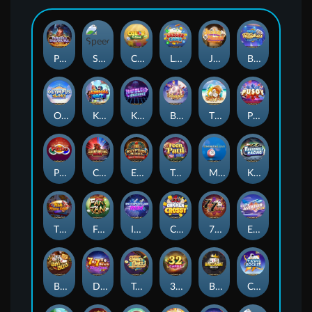
Pirate's Tresure
Speedy Andar Bahar
Colour Game
Ladder Game
Jhandi Munda
Bola Tangkas
Olympus Glory
KM Virtual Animal Race
KM Marble Knockout
Belangkai 2
Thai Hi Lo 2
Pusoy
Plinko
Cockfighting Arena
Egyptian Mines
Teen Patti Blitz
Max Keno
KM Virtual Treadmill Racing
Thai Fish Prawn Crab
Fan Tan Classic
Interstellar Run
Chicken Crossy
7 Up 7 Down Rush
Elite Aviator Club
Bai Buu
Dice Duet
Teen Patti
32 Cards
Baccarat
Cash Rocket