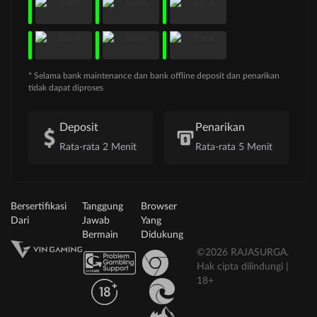
* Selama bank maintenance dan bank offline deposit dan penarikan
tidak dapat diproses
Deposit
Penarikan
Rata-rata 2 Menit
Rata-rata 5 Menit
Bersertifikasi
Tanggung
Browser
Dari
Jawab
Yang
Bermain
Didukung
©2026 RAJASURGA.
Hak cipta dilindungi |
18+