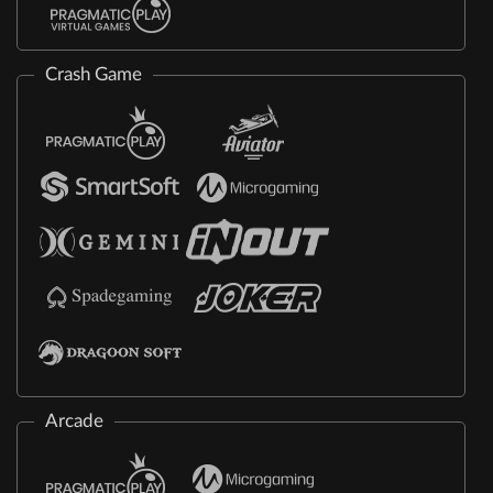
Crash Game
Arcade