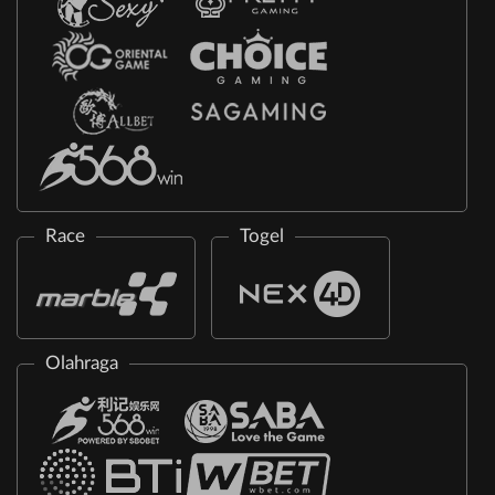
Race
Togel
Olahraga