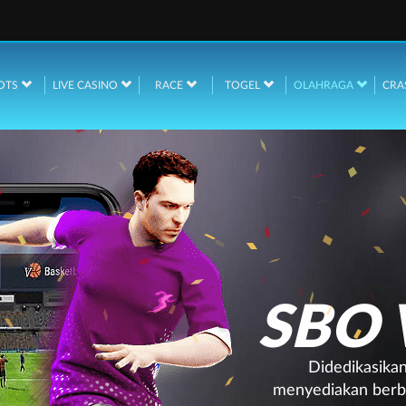
OTS
LIVE CASINO
RACE
TOGEL
OLAHRAGA
CRA
SBO V
Didedikasikan
menyediakan berb