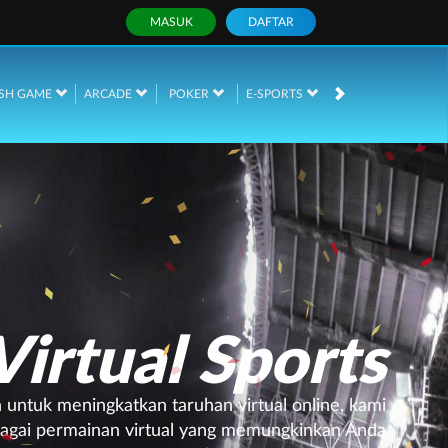
MASUK
DAFTAR
SH GAME
ARCADE
POKER
E-SPORTS
SABUNG AYAM
irtual Sports
 untuk meningkatkan taruhan virtual online, kami
agai permainan virtual yang memungkinkan Anda