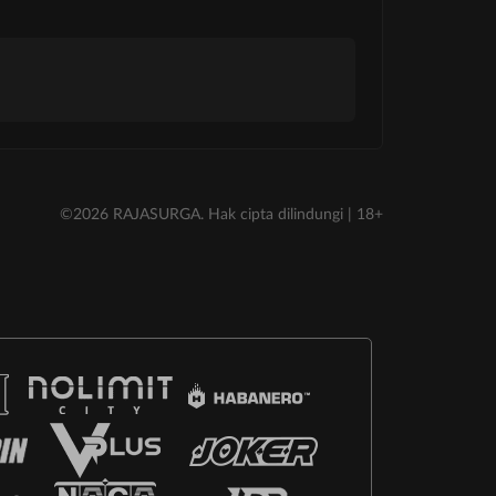
©2026 RAJASURGA. Hak cipta dilindungi | 18+