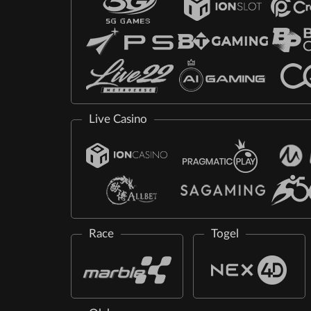
Live Casino
Race
Togel