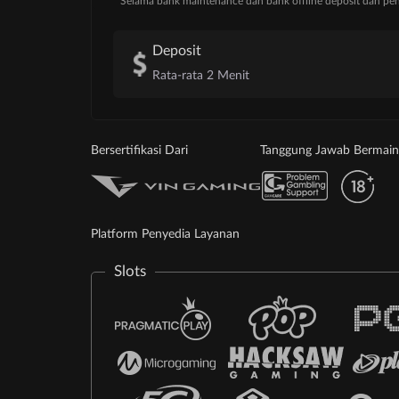
* Selama bank maintenance dan bank offline deposit dan pen
Deposit
Rata-rata 2 Menit
Bersertifikasi Dari
Tanggung Jawab Bermain
Platform Penyedia Layanan
Slots