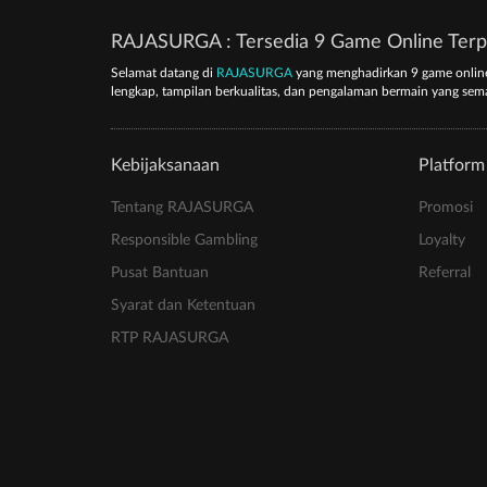
RAJASURGA : Tersedia 9 Game Online Terp
Selamat datang di
RAJASURGA
yang menghadirkan 9 game online
lengkap, tampilan berkualitas, dan pengalaman bermain yang sem
Kebijaksanaan
Platform
Tentang RAJASURGA
Promosi
Responsible Gambling
Loyalty
Pusat Bantuan
Referral
Syarat dan Ketentuan
RTP RAJASURGA